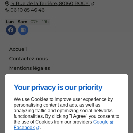
9 Rue de la Terrière,
80160
ROGY
06 10 85 46 46
Lun - Sam
: 07h - 19h
Accueil
Contactez-nous
Mentions légales
Plan du site
Your privacy is our priority
We use Cookies to improve user experience by
Haut de page
personalising content and ads, as well as
analyzing traffic and optimizing social networks
functionalities. By clicking "I Agree" you consent to
the use of Cookies from our providers
Google
Facebook
.