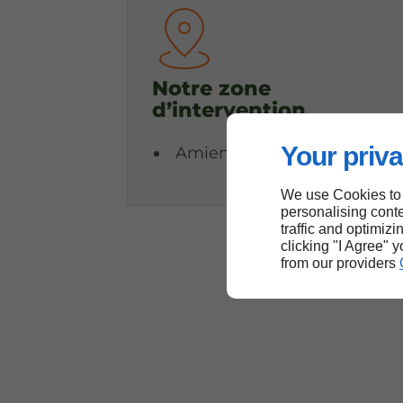
Notre zone
d’intervention
Your priva
Amiens
We use Cookies to
personalising conte
traffic and optimizi
clicking "I Agree" 
from our providers