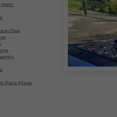
-Metz
s
sur-Oise
aye
y
ègne
uentin
e
t-Paris-Plage