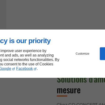
cy is our priority
 improve user experience by
Customize
nt and ads, as well as analyzing
ng social networks functionalities. By
you consent to the use of Cookies
Google
Facebook
.
Solutions d'a
mesure
Chez GD CONCEPT AM