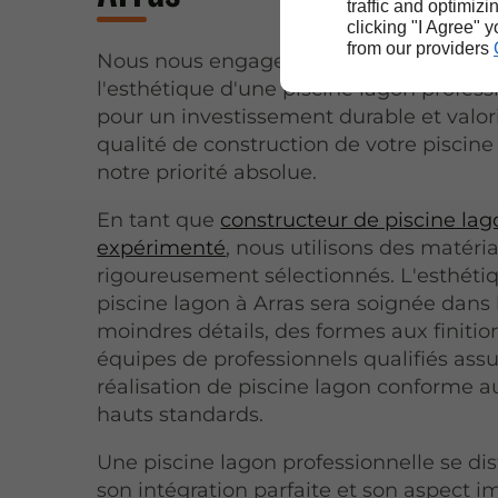
traffic and optimizi
clicking "I Agree" 
from our providers
Nous nous engageons à vous offrir la qu
l'esthétique d'une piscine lagon profess
pour un investissement durable et valor
qualité de construction de votre piscine
notre priorité absolue.
En tant que
constructeur de piscine lag
expérimenté
, nous utilisons des matéri
rigoureusement sélectionnés. L'esthéti
piscine lagon à Arras sera soignée dans 
moindres détails, des formes aux finitio
équipes de professionnels qualifiés ass
réalisation de piscine lagon conforme a
hauts standards.
Une piscine lagon professionnelle se di
son intégration parfaite et son aspect 