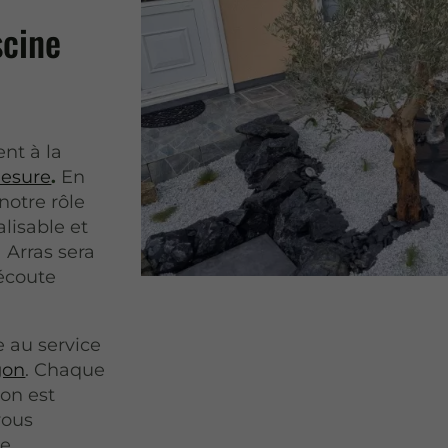
scine
nt à la
mesure
.
En
notre rôle
alisable et
 Arras sera
 écoute
 au service
gon
. Chaque
gon est
vous
le