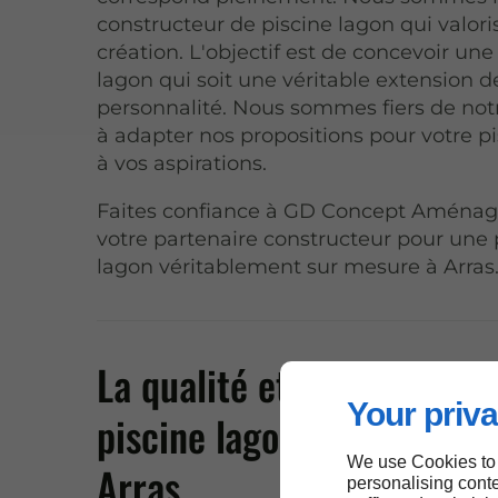
constructeur de piscine lagon qui valoris
création. L'objectif est de concevoir une
lagon qui soit une véritable extension d
personnalité. Nous sommes fiers de not
à adapter nos propositions pour votre p
à vos aspirations.
Faites confiance à GD Concept Aména
votre partenaire constructeur pour une 
lagon véritablement sur mesure à Arras
La qualité et l'esthétique 
Your priva
piscine lagon professionne
We use Cookies to
Arras
personalising conte