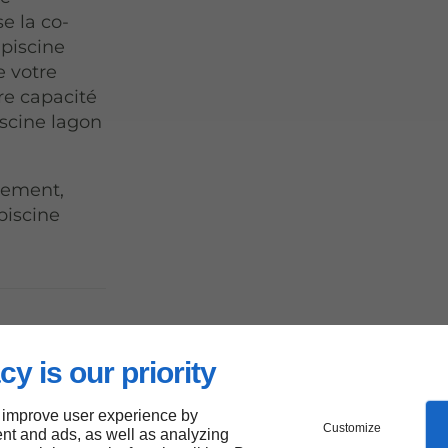
e la co-
 piscine
e votre
re capacité
iscine lagon
gement,
piscine
.
d'une
cy is our priority
lle à
 improve user experience by
Customize
nt and ads, as well as analyzing