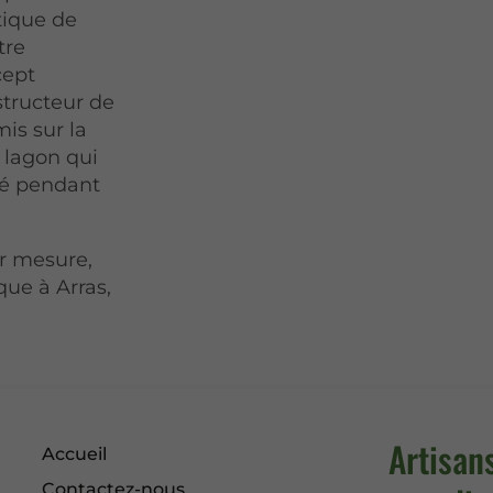
tique de
tre
cept
tructeur de
is sur la
 lagon qui
té pendant
r mesure,
que à Arras,
Artisan
Accueil
Contactez-nous