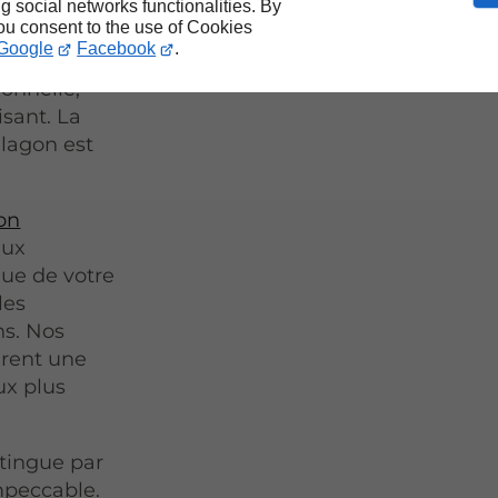
ng social networks functionalities. By
you consent to the use of Cookies
Google
Facebook
.
alité et
ionnelle,
isant. La
 lagon est
on
aux
que de votre
les
ns. Nos
urent une
ux plus
stingue par
impeccable.