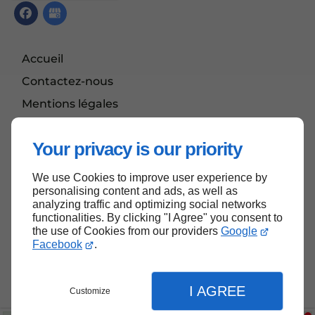
Accueil
Contactez-nous
Mentions légales
Plan du site
Your privacy is our priority
We use Cookies to improve user experience by
Haut de page
personalising content and ads, as well as
analyzing traffic and optimizing social networks
functionalities. By clicking "I Agree" you consent to
the use of Cookies from our providers
Google
Facebook
.
I AGREE
Customize