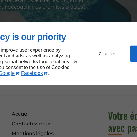
dédié à nos actualités, projets et
r découvrir nos premiers articles !
cy is our priority
 notre site permet à chacun d’accéder plus facilement à
 le rendre plus inclusif, en respectant les meilleures pr
ter pleinement.
 improve user experience by
Customize
nt and ads, as well as analyzing
isé notre site pour réduire notre empreinte numériqu
ng social networks functionalities. By
you consent to the use of Cookies
allier performance, responsabilité et accessibilité.
Google
Facebook
.
Votre é
Accueil
avec pa
Contactez-nous
Mentions légales