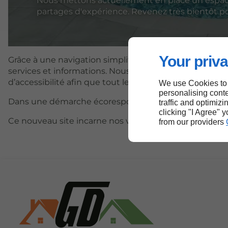
Nous mettons actuellement en place un espace 
partages d'expérience. Revenez très bientôt pou
Your priva
Grâce à une navigation simplifiée et un design épuré,
services et informations. Nous avons également veillé à
d’accessibilité afin que tout le monde puisse en profi
We use Cookies to
personalising conte
Dans une démarche écoresponsable, nous avons optim
traffic and optimizi
clicking "I Agree" 
Ce nouveau site incarne nos valeurs et notre volonté d’
from our providers