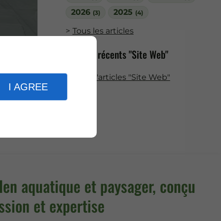
2026
2025
(3)
(4)
Tous les articles
Articles récents "Site Web"
 nos
atiques
Plus d'articles "Site Web"
I AGREE
e.
den aquatique et paysager, conçu
ssion et expertise