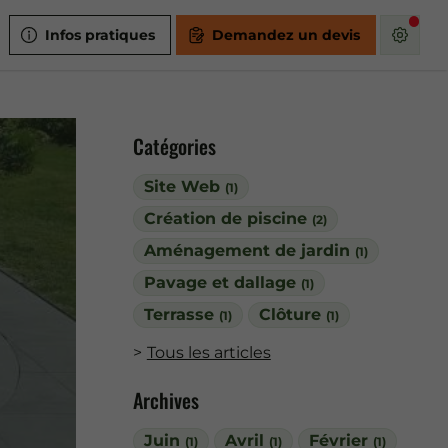
Infos pratiques
Demandez un devis
Catégories
Site Web
(1)
Création de piscine
(2)
Aménagement de jardin
(1)
Pavage et dallage
(1)
Terrasse
Clôture
(1)
(1)
Tous les articles
Archives
Juin
Avril
Février
(1)
(1)
(1)