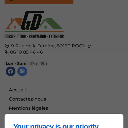
9 Rue de la Terrière,
80160
ROGY
06 10 85 46 46
Lun - Sam
: 07h - 19h
Accueil
Contactez-nous
Mentions légales
Plan du site
Your privacy is our priority