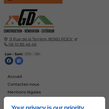
9 Rue de la Terrière,
80160
ROGY
06 10 85 46 46
Lun - Sam
: 07h - 19h
Accueil
Contactez-nous
Mentions légales
Plan du site
Your privacy is our priority